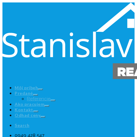
Môj príbeh
Predané
Referencie
Ako pracujem
Kontakt
Odhad ceny
Search
0949 428 547