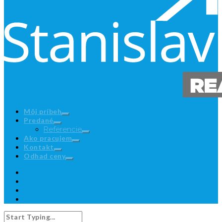
Môj príbeh
Predané
Referencie
Ako pracujem
Kontakt
Odhad ceny