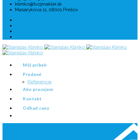
klimko@tvojmakler.sk
Masarykova 11, 08001 Prešov
Môj príbeh
Predané
Referencie
Ako pracujem
Kontakt
Odhad ceny