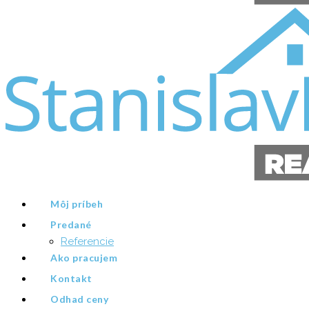
Môj príbeh
Predané
Referencie
Ako pracujem
Kontakt
Odhad ceny