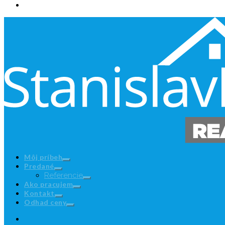
Môj príbeh
Predané
Referencie
Ako pracujem
Kontakt
Odhad ceny