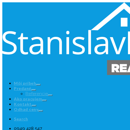
Môj príbeh
Predané
Referencie
Ako pracujem
Kontakt
Odhad ceny
Search
0949 428 547