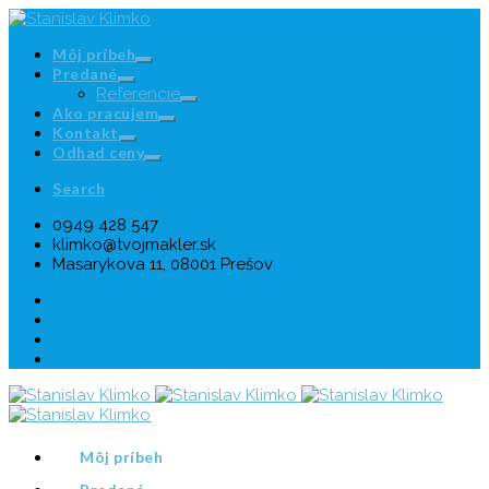
Môj príbeh
Predané
Referencie
Ako pracujem
Kontakt
Odhad ceny
Search
0949 428 547
klimko@tvojmakler.sk
Masarykova 11, 08001 Prešov
Môj príbeh