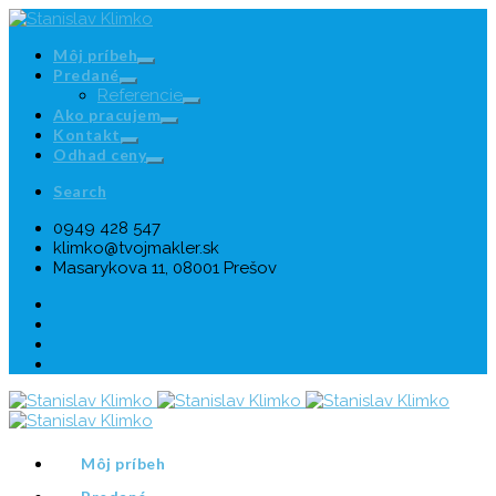
Môj príbeh
Predané
Referencie
Ako pracujem
Kontakt
Odhad ceny
Search
0949 428 547
klimko@tvojmakler.sk
Masarykova 11, 08001 Prešov
Môj príbeh