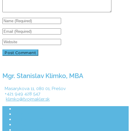
Mgr. Stanislav Klimko, MBA
Masarykova 11, 080 01, Prešov
+421 949 428 547
klimko@tvojmakler.sk
Môj príbeh
Predané
Ako pracujem
Kontakt
Odhad ceny