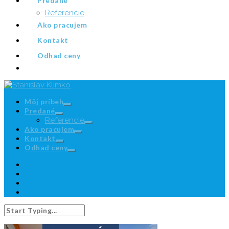
Predané
Referencie
Ako pracujem
Kontakt
Odhad ceny
Môj príbeh
Predané
Referencie
Ako pracujem
Kontakt
Odhad ceny